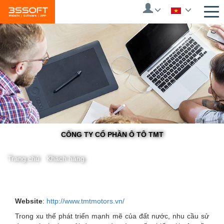
Skip
to
main
content
CÔNG TY CỔ PHẦN Ô TÔ TMT
Trang chủ
/
Khách hàng
You
Website
:
http://www.tmtmotors.vn/
Trong xu thế phát triển mạnh mẽ của đất nước, nhu cầu sử
are