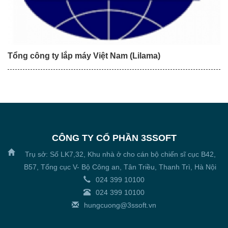
Tổng công ty lắp máy Việt Nam (Lilama)
CÔNG TY CỔ PHẦN 3SSOFT
Trụ sở: Số LK7,32, Khu nhà ở cho cán bộ chiến sĩ cục B42,
B57, Tổng cục V- Bộ Công an, Tân Triều, Thanh Trì, Hà Nội
024 399 10100
024 399 10100
hungcuong@3ssoft.vn