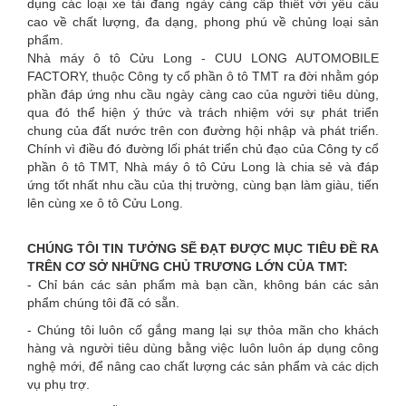
dụng các loại xe tải đang ngày càng cấp thiết với yêu cầu
here
cao về chất lượng, đa dạng, phong phú về chủng loại sản
phẩm.
Nhà máy ô tô Cửu Long - CUU LONG AUTOMOBILE
FACTORY, thuộc Công ty cổ phần ô tô TMT ra đời nhằm góp
phần đáp ứng nhu cầu ngày càng cao của người tiêu dùng,
qua đó thể hiện ý thức và trách nhiệm với sự phát triển
chung của đất nước trên con đường hội nhập và phát triển.
Chính vì điều đó đường lối phát triển chủ đạo của Công ty cổ
phần ô tô TMT, Nhà máy ô tô Cửu Long là chia sẻ và đáp
ứng tốt nhất nhu cầu của thị trường, cùng bạn làm giàu, tiến
lên cùng xe ô tô Cửu Long.
CHÚNG TÔI TIN TƯỞNG SẼ ĐẠT ĐƯỢC MỤC TIÊU ĐỀ RA
TRÊN CƠ SỞ NHỮNG CHỦ TRƯƠNG LỚN CỦA TMT:
- Chỉ bán các sản phẩm mà bạn cần, không bán các sản
phẩm chúng tôi đã có sẵn.
- Chúng tôi luôn cố gắng mang lại sự thỏa mãn cho khách
hàng và người tiêu dùng bằng việc luôn luôn áp dụng công
nghệ mới, để nâng cao chất lượng các sản phẩm và các dịch
vụ phụ trợ.