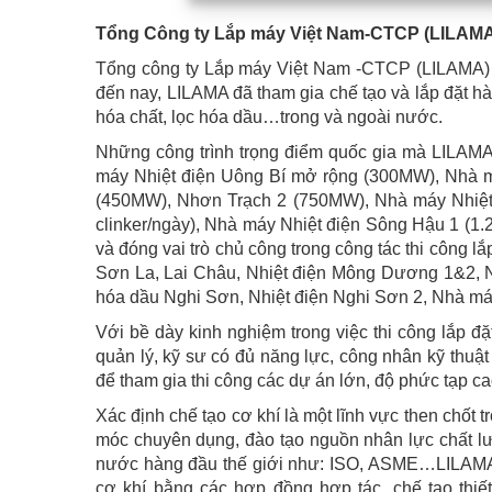
here
Tổng Công ty Lắp máy Việt Nam-CTCP (LILAM
Tổng công ty Lắp máy Việt Nam -CTCP (LILAMA) l
đến nay, LILAMA đã tham gia chế tạo và lắp đặt hà
hóa chất, lọc hóa dầu…trong và ngoài nước.
Những công trình trọng điểm quốc gia mà LILAMA
máy Nhiệt điện Uông Bí mở rộng (300MW), Nhà m
(450MW), Nhơn Trạch 2 (750MW), Nhà máy Nhiệt
clinker/ngày), Nhà máy Nhiệt điện Sông Hậu 1 (
và đóng vai trò chủ công trong công tác thi công l
Sơn La, Lai Châu, Nhiệt điện Mông Dương 1&2, Nh
hóa dầu Nghi Sơn, Nhiệt điện Nghi Sơn 2, Nhà 
Với bề dày kinh nghiệm trong việc thi công lắp 
quản lý, kỹ sư có đủ năng lực, công nhân kỹ thuật 
để tham gia thi công các dự án lớn, độ phức tạp ca
Xác định chế tạo cơ khí là một lĩnh vực then chốt t
móc chuyên dụng, đào tạo nguồn nhân lực chất l
nước hàng đầu thế giới như: ISO, ASME…LILAMA đ
cơ khí bằng các hợp đồng hợp tác, chế tạo thiế