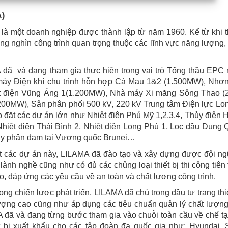
A)
à một doanh nghiệp được thành lập từ năm 1960. Kể từ khi t
ng nghìn công trình quan trọng thuộc các lĩnh vực năng lượng,
 đã và đang tham gia thực hiện trong vai trò Tổng thầu EPC
áy Điện khí chu trình hỗn hợp Cà Mau 1&2 (1.500MW), Nhơn
 điện Vũng Áng 1(1.200MW), Nhà máy Xi măng Sông Thao (2
1.200MW), Sân phân phối 500 kV, 220 kV Trung tâm Điện lực L
ắp đặt các dự án lớn như Nhiệt điện Phú Mỹ 1,2,3,4, Thủy điện 
iệt điện Thái Bình 2, Nhiệt điện Long Phú 1, Lọc dầu Dung Q
máy phân đạm tại Vương quốc Brunei…
đặt các dự án này, LILAMA đã đào tạo và xây dựng được đội n
lành nghề cũng như có đủ các chủng loại thiết bị thi công tiên 
o, đáp ứng các yêu cầu về an toàn và chất lượng công trình.
rong chiến lược phát triển, LILAMA đã chú trọng đầu tư trang thi
ượng cao cũng như áp dụng các tiêu chuẩn quản lý chất lượng
ã và đang từng bước tham gia vào chuỗi toàn cầu về chế tạo 
t bị xuất khẩu cho các tập đoàn đa quốc gia như: Hyundai, 