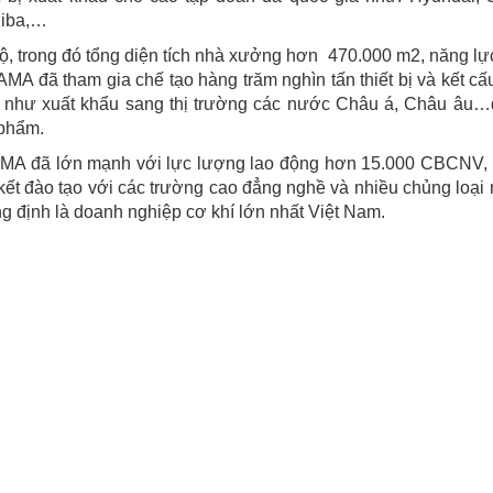
hiba,…
, trong đó tổng diện tích nhà xưởng hơn 470.000 m2, năng lự
A đã tham gia chế tạo hàng trăm nghìn tấn thiết bị và kết cấ
g như xuất khẩu sang thị trường các nước Châu á, Châu âu
 phẩm.
LAMA đã lớn mạnh với lực lượng lao động hơn 15.000 CBCNV,
ên kết đào tạo với các trường cao đẳng nghề và nhiều chủng loạ
ẳng định là doanh nghiệp cơ khí lớn nhất Việt Nam.