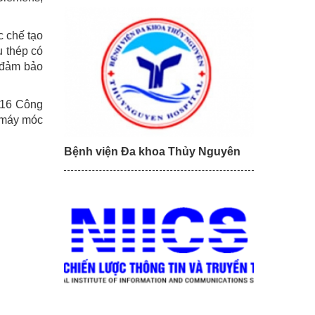
c chế tạo
u thép có
…đảm bảo
 16 Công
i máy móc
Bệnh viện Đa khoa Thủy Nguyên