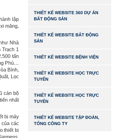
THIẾT KẾ WEBSITE 360 DỰ ÁN
BẤT ĐỘNG SẢN
hành lập
 xi măng,
THIẾT KẾ WEBSITE BẤT ĐỘNG
SẢN
 như Nhà
 Trạch 1
.500 tấn
THIẾT KẾ WEBSITE BỆNH VIỆN
ong Phú…
Hòa Bình,
THIẾT KẾ WEBSITE HỌC TRỰC
uất, Lọc
TUYẾN
gũ cán bộ
THIẾT KẾ WEBSITE HỌC TRỰC
tiến nhất
TUYẾN
ết bị máy
THIẾT KẾ WEBSITE TẬP ĐOÀN,
 của các
TỔNG CÔNG TY
thiết bị
Siemens,