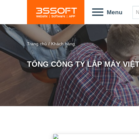
Skip
to
Menu
main
content
Trang chủ
/
Khách hàng
TỔNG CÔNG TY LẮP MÁY VIỆT
You
are