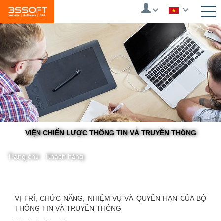
Skip
to
main
content
VIỆN CHIẾN LƯỢC THÔNG TIN VÀ TRUYỀN THÔNG
Trang chủ
/
Khách hàng
You
VỊ TRÍ, CHỨC NĂNG, NHIỆM VỤ VÀ QUYỀN HẠN CỦA BỘ
THÔNG TIN VÀ TRUYỀN THÔNG
are