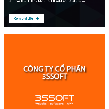
định và mạnh mẽ, sự ổn định của Core Drupal...
Xem chi tiết