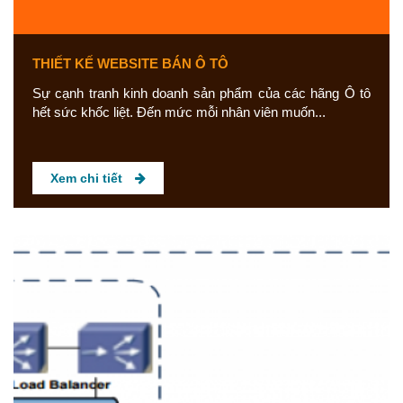
THIẾT KẾ WEBSITE BÁN Ô TÔ
Sự cạnh tranh kinh doanh sản phẩm của các hãng Ô tô
hết sức khốc liệt. Đến mức mỗi nhân viên muốn...
Xem chi tiết