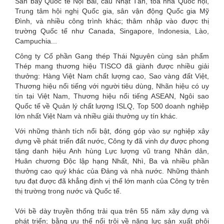
Sân bay Quốc tế Nội Bài, cầu Nhật Tân, tòa nhà Quốc hội,
Trung tâm hội nghị Quốc gia, sân vận động Quốc gia Mỹ
Đình, và nhiều công trình khác; thâm nhập vào được thị
trường Quốc tế như Canada, Singapore, Indonesia, Lào,
Campuchia...
Công ty Cổ phần Gang thép Thái Nguyên cùng sản phẩm
Thép mang thương hiệu TISCO đã giành được nhiều giải
thưởng: Hàng Việt Nam chất lượng cao, Sao vàng đất Việt,
Thương hiệu nổi tiếng với người tiêu dùng, Nhãn hiệu có uy
tín tại Việt Nam, Thương hiệu nổi tiếng ASEAN, Ngôi sao
Quốc tế về Quản lý chất lượng ISLQ, Top 500 doanh nghiệp
lớn nhất Việt Nam và nhiều giải thưởng uy tín khác.
Với những thành tích nổi bật, đóng góp vào sự nghiệp xây
dựng về phát triển đất nước, Công ty đã vinh dự được phong
tặng danh hiệu Anh hùng Lực lượng vũ trang Nhân dân,
Huân chương Độc lập hạng Nhất, Nhì, Ba và nhiều phần
thưởng cao quý khác của Đảng và nhà nước. Những thành
tựu đạt được đã khẳng định vị thế lớn mạnh của Công ty trên
thị trường trong nước và Quốc tế.
Với bề dày truyền thống trải qua trên 55 năm xây dựng và
phát triển; bằng ưu thế nổi trội về năng lực sản xuất phôi