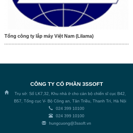
Tổng công ty lắp máy Việt Nam (Lilama)
CÔNG TY CỔ PHẦN 3SSOFT
Trụ sở: Số LK7,32, Khu nhà ở cho cán bộ chiến sĩ cục B42,
B57, Tổng cục V- Bộ Công an, Tân Triều, Thanh Trì, Hà Nội
024 399 10100
024 399 10100
hungcuong@3ssoft.vn