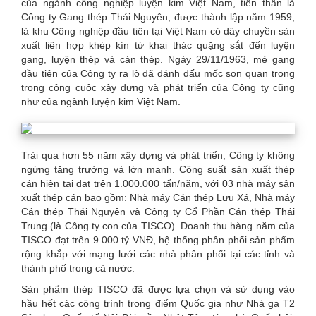
của ngành công nghiệp luyện kim Việt Nam, tiền thân là
here
Công ty Gang thép Thái Nguyên, được thành lập năm 1959,
là khu Công nghiệp đầu tiên tại Việt Nam có dây chuyền sản
xuất liên hợp khép kín từ khai thác quặng sắt đến luyện
gang, luyện thép và cán thép. Ngày 29/11/1963, mẻ gang
đầu tiên của Công ty ra lò đã đánh dấu mốc son quan trọng
trong công cuộc xây dựng và phát triển của Công ty cũng
như của ngành luyện kim Việt Nam.
Trải qua hơn 55 năm xây dựng và phát triển, Công ty không
ngừng tăng trưởng và lớn mạnh. Công suất sản xuất thép
cán hiện tại đạt trên 1.000.000 tấn/năm, với 03 nhà máy sản
xuất thép cán bao gồm: Nhà máy Cán thép Lưu Xá, Nhà máy
Cán thép Thái Nguyên và Công ty Cổ Phần Cán thép Thái
Trung (là Công ty con của TISCO). Doanh thu hàng năm của
TISCO đạt trên 9.000 tỷ VNĐ, hệ thống phân phối sản phẩm
rộng khắp với mạng lưới các nhà phân phối tại các tỉnh và
thành phố trong cả nước.
Sản phẩm thép TISCO đã được lựa chọn và sử dụng vào
hầu hết các công trình trọng điểm Quốc gia như Nhà ga T2