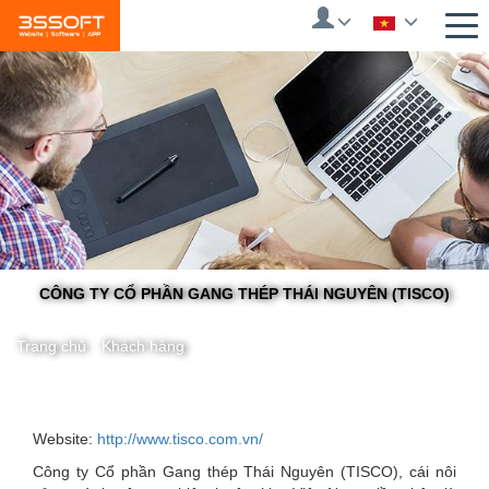
Skip
to
main
content
CÔNG TY CỔ PHẦN GANG THÉP THÁI NGUYÊN (TISCO)
Trang chủ
/
Khách hàng
You
Website:
http://www.tisco.com.vn/
Công ty Cổ phần Gang thép Thái Nguyên (TISCO), cái nôi
are