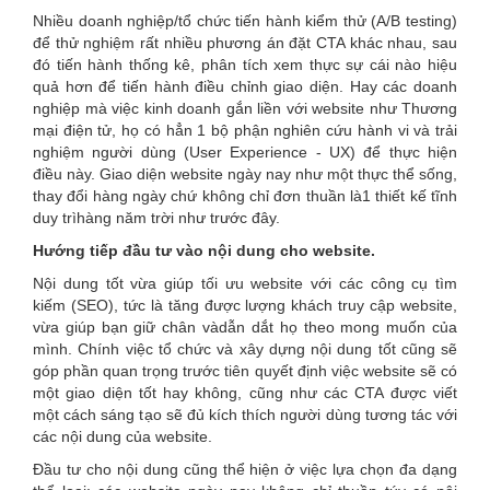
Nhiều doanh nghiệp/tổ chức tiến hành kiểm thử (A/B testing)
để thử nghiệm rất nhiều phương án đặt CTA khác nhau, sau
đó tiến hành thống kê, phân tích xem thực sự cái nào hiệu
quả hơn để tiến hành điều chỉnh giao diện. Hay các doanh
nghiệp mà việc kinh doanh gắn liền với website như Thương
mại điện tử, họ có hẳn 1 bộ phận nghiên cứu hành vi và trải
nghiệm người dùng (User Experience - UX) để thực hiện
điều này. Giao diện website ngày nay như một thực thể sống,
thay đổi hàng ngày chứ không chỉ đơn thuần là1 thiết kế tĩnh
duy trìhàng năm trời như trước đây.
Hướng tiếp đầu tư vào nội dung cho website.
Nội dung tốt vừa giúp tối ưu website với các công cụ tìm
kiếm (SEO), tức là tăng được lượng khách truy cập website,
vừa giúp bạn giữ chân vàdẫn dắt họ theo mong muốn của
mình. Chính việc tổ chức và xây dựng nội dung tốt cũng sẽ
góp phần quan trọng trước tiên quyết định việc website sẽ có
một giao diện tốt hay không, cũng như các CTA được viết
một cách sáng tạo sẽ đủ kích thích người dùng tương tác với
các nội dung của website.
Đầu tư cho nội dung cũng thể hiện ở việc lựa chọn đa dạng