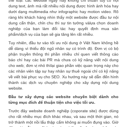
thể loại: các website ngày nay không chỉ thuần túy có nội
dung text, ảnh mà rất nhiều nội dung được hình ảnh hóa hay
dưới dạng multimedia như infographic hay motion video. Rõ
ràng khi khách hàng nhìn thấy một website được đầu tư nội
dung cẩn thận, chỉn chu thì sự tin tưởng vàlựa chọn doanh
nghiệp của bạn làm đối tác hay quyết định mua sản
phẩm/dịch vụ của bạn sẽ gia tăng lên rất nhiều.
Tuy nhiên, đầu tư vào tối ưu nội dung ở Việt Nam không hề
dễ dàng vì thiếu đội ngũ nhân sự có trình độ. Đơn vị có bộ
phận truyền thông thì phần nhiều chỉ quen viết thông cáo
báo chí hay các bài PR mà chưa có kỹ năng viết nội dung
cho web; đơn vị nhỏ thìlại giao phần việc quan trọng này cho
các nhân viên tập sự hay nhân sự thuê ngoài chỉ có kỹ năng
về viết bài phục vụ cho SEO. Xu hướng này sẽ dẫn đến hình
thành các dịch vụ chuyên nghiệp cho xây dựng nội dung
website.
Đầu tư xây dựng các website chuyên biệt dành cho
từng mục đích để thuận tiện cho việc tối ưu.
Trước đây website doanh nghiệp (coporate site) được dùng
cho rất nhiều mục đích khác nhau, và sau một thời gian, nó
trở thành một nồi lẩu thập cẩm không ai muốn đụng vào. Giờ