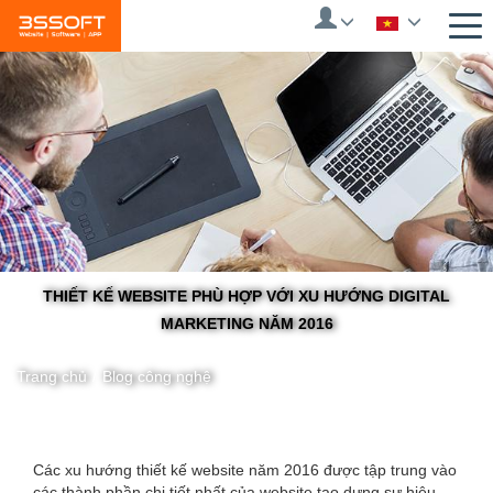
Skip
to
main
content
THIẾT KẾ WEBSITE PHÙ HỢP VỚI XU HƯỚNG DIGITAL
MARKETING NĂM 2016
Trang chủ
/
Blog công nghệ
You
Các xu hướng thiết kế website năm 2016 được tập trung vào
các thành phần chi tiết nhất của website tạo dựng sự hiệu