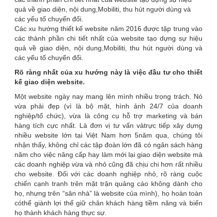
are
quả về giao diện, nội dung,
Mobiliti, thu hút người dùng và
các yếu tố chuyển đổi.
here
Các xu hướng thiết kế website năm 2016 được tập trung vào
các thành phần chi tiết nhất của website tạo dựng sự hiệu
quả về giao diện, nội dung,Mobiliti, thu hút người dùng và
các yếu tố chuyển đổi.
Rõ ràng nhất của xu hướng này là việc đầu tư cho thiết
kế giao diện website.
Một website ngày nay mang lên mình nhiều trọng trách. Nó
vừa phải đẹp (vì là bộ mặt, hình ảnh 24/7 của doanh
nghiệp/tổ chức), vừa là công cụ hỗ trợ marketing và bán
hàng tích cực nhất. Là đơn vị tư vấn vàtrực tiếp xây dựng
nhiều website lớn tại Việt Nam hơn 5năm qua, chúng tôi
nhận thấy, không chỉ các tập đoàn lớn đã có ngân sách hàng
năm cho việc nâng cấp hay làm mới lại giao diện website mà
các doanh nghiệp vừa và nhỏ cũng đã chịu chi hơn rất nhiều
cho website. Đối với các doanh nghiệp nhỏ, rõ ràng cuộc
chiến cạnh tranh trên mặt trận quảng cáo không dành cho
họ, nhưng trên “sân nhà” là website của mình), họ hoàn toàn
cóthể giành lợi thế giữ chân khách hàng tiềm năng và biến
họ thành khách hàng thực sự.