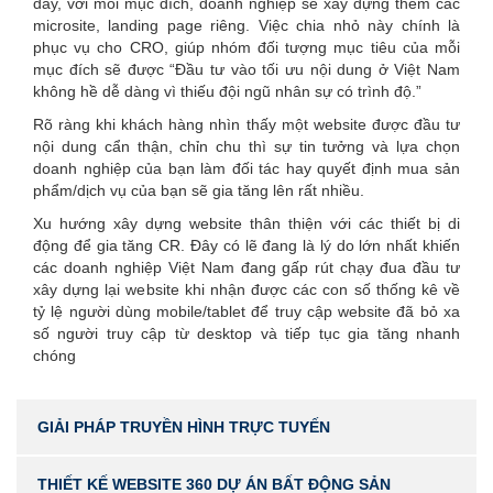
đây, với mỗi mục đích, doanh nghiệp sẽ xây dựng thêm các
microsite, landing page riêng. Việc chia nhỏ này chính là
phục vụ cho CRO, giúp nhóm đối tượng mục tiêu của mỗi
mục đích sẽ được “Đầu tư vào tối ưu nội dung ở Việt Nam
không hề dễ dàng vì thiếu đội ngũ nhân sự có trình độ.”
Rõ ràng khi khách hàng nhìn thấy một website được đầu tư
nội dung cẩn thận, chỉn chu thì sự tin tưởng và lựa chọn
doanh nghiệp của bạn làm đối tác hay quyết định mua sản
phẩm/dịch vụ của bạn sẽ gia tăng lên rất nhiều.
Xu hướng xây dựng website thân thiện với các thiết bị di
động để gia tăng CR. Đây có lẽ đang là lý do lớn nhất khiến
các doanh nghiệp Việt Nam đang gấp rút chạy đua đầu tư
xây dựng lại website khi nhận được các con số thống kê về
tỷ lệ người dùng mobile/tablet để truy cập website đã bỏ xa
số người truy cập từ desktop và tiếp tục gia tăng nhanh
chóng
GIẢI PHÁP TRUYỀN HÌNH TRỰC TUYẾN
THIẾT KẾ WEBSITE 360 DỰ ÁN BẤT ĐỘNG SẢN