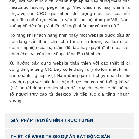
đây, với mỗi mục đích, doanh nghiệp sẽ xây dựng thêm các
microsite, landing page riêng. Việc chia nhỏ này chính là
phục vụ cho CRO, giúp nhóm đối tượng mục tiêu của mỗi
mục đích sẽ được “Đầu tư vào tối ưu nội dung ở Việt Nam
không hề dễ dàng vì thiếu đội ngũ nhân sự có trình độ.”
Rõ ràng khi khách hàng nhìn thấy một website được đầu tư
nội dung cẩn thận, chỉn chu thì sự tin tưởng và lựa chọn
doanh nghiệp của bạn làm đối tác hay quyết định mua sản
phẩm/dịch vụ của bạn sẽ gia tăng lên rất nhiều.
Xu hướng xây dựng website thân thiện với các thiết bị di
động để gia tăng CR. Đây có lẽ đang là lý do lớn nhất khiến
các doanh nghiệp Việt Nam đang gấp rút chạy đua đầu tư
xây dựng lại website khi nhận được các con số thống kê về
tỷ lệ người dùng mobile/tablet để truy cập website đã bỏ xa
số người truy cập từ desktop và tiếp tục gia tăng nhanh
chóng
GIẢI PHÁP TRUYỀN HÌNH TRỰC TUYẾN
THIẾT KẾ WEBSITE 360 DỰ ÁN BẤT ĐỘNG SẢN