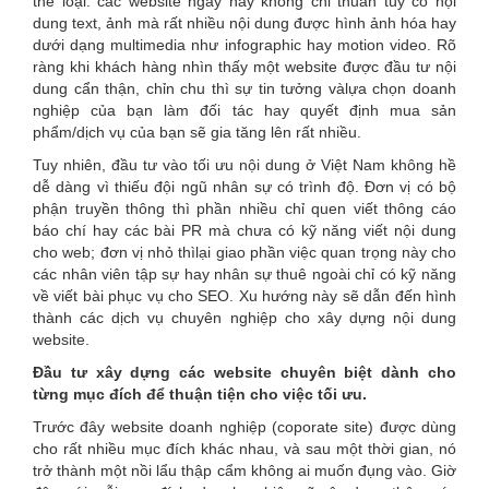
thể loại: các website ngày nay không chỉ thuần túy có nội
dung text, ảnh mà rất nhiều nội dung được hình ảnh hóa hay
dưới dạng multimedia như infographic hay motion video. Rõ
ràng khi khách hàng nhìn thấy một website được đầu tư nội
dung cẩn thận, chỉn chu thì sự tin tưởng vàlựa chọn doanh
nghiệp của bạn làm đối tác hay quyết định mua sản
phẩm/dịch vụ của bạn sẽ gia tăng lên rất nhiều.
Tuy nhiên, đầu tư vào tối ưu nội dung ở Việt Nam không hề
dễ dàng vì thiếu đội ngũ nhân sự có trình độ. Đơn vị có bộ
phận truyền thông thì phần nhiều chỉ quen viết thông cáo
báo chí hay các bài PR mà chưa có kỹ năng viết nội dung
cho web; đơn vị nhỏ thìlại giao phần việc quan trọng này cho
các nhân viên tập sự hay nhân sự thuê ngoài chỉ có kỹ năng
về viết bài phục vụ cho SEO. Xu hướng này sẽ dẫn đến hình
thành các dịch vụ chuyên nghiệp cho xây dựng nội dung
website.
Đầu tư xây dựng các website chuyên biệt dành cho
từng mục đích để thuận tiện cho việc tối ưu.
Trước đây website doanh nghiệp (coporate site) được dùng
cho rất nhiều mục đích khác nhau, và sau một thời gian, nó
trở thành một nồi lẩu thập cẩm không ai muốn đụng vào. Giờ