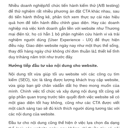
Nhiều doanh nghiệp/tổ chức tiến hành kiểm thử (A/B testing)
để thử nghiệm rất nhiều phương án đặt CTA khác nhau, sau
đó tiến hành thống kê, phân tích xem thực sự cái nào hiệu
quả hơn để tiến hành điều chỉnh giao diện. Hay các doanh
nghiệp mà việc kinh doanh gắn liền với website như Thương
mại điện tử, họ có hẳn 1 bộ phận nghiên cứu hành vi và trải
nghiệm người dùng (User Experience - UX) để thực hiện
điều này. Giao diện website ngày nay như một thực thể sống,
thay đổi hàng ngày chứ không chỉ đơn thuần là1 thiết kế tĩnh
duy trìhàng năm trời như trước đây.
Hướng tiếp đầu tư vào nội dung cho website.
Nội dung tốt vừa giúp tối ưu website với các công cụ tìm
kiếm (SEO), tức là tăng được lượng khách truy cập website,
vừa giúp bạn giữ chân vàdẫn dắt họ theo mong muốn của
mình. Chính việc tổ chức và xây dựng nội dung tốt cũng sẽ
góp phần quan trọng trước tiên quyết định việc website sẽ có
một giao diện tốt hay không, cũng như các CTA được viết
một cách sáng tạo sẽ đủ kích thích người dùng tương tác với
các nội dung của website.
Đầu tư cho nội dung cũng thể hiện ở việc lựa chọn đa dạng