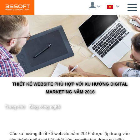
Skip
to
main
content
THIẾT KẾ WEBSITE PHÙ HỢP VỚI XU HƯỚNG DIGITAL
MARKETING NĂM 2016
Trang chủ
/
Blog công nghệ
You
Các xu hướng thiết kế website năm 2016 được tập trung vào
các thành phần chi tiết nhất của website tạo dựng sự hiệu