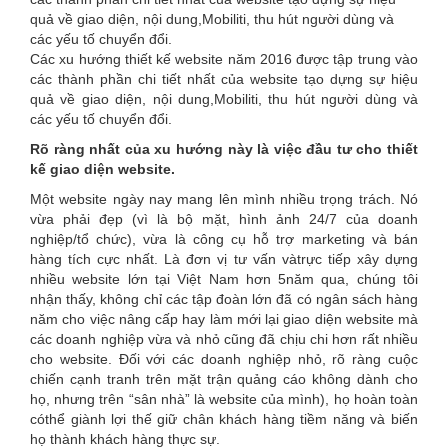
are
quả về giao diện, nội dung,
Mobiliti, thu hút người dùng và
các yếu tố chuyển đổi.
here
Các xu hướng thiết kế website năm 2016 được tập trung vào
các thành phần chi tiết nhất của website tạo dựng sự hiệu
quả về giao diện, nội dung,Mobiliti, thu hút người dùng và
các yếu tố chuyển đổi.
Rõ ràng nhất của xu hướng này là việc đầu tư cho thiết
kế giao diện website.
Một website ngày nay mang lên mình nhiều trọng trách. Nó
vừa phải đẹp (vì là bộ mặt, hình ảnh 24/7 của doanh
nghiệp/tổ chức), vừa là công cụ hỗ trợ marketing và bán
hàng tích cực nhất. Là đơn vị tư vấn vàtrực tiếp xây dựng
nhiều website lớn tại Việt Nam hơn 5năm qua, chúng tôi
nhận thấy, không chỉ các tập đoàn lớn đã có ngân sách hàng
năm cho việc nâng cấp hay làm mới lại giao diện website mà
các doanh nghiệp vừa và nhỏ cũng đã chịu chi hơn rất nhiều
cho website. Đối với các doanh nghiệp nhỏ, rõ ràng cuộc
chiến cạnh tranh trên mặt trận quảng cáo không dành cho
họ, nhưng trên “sân nhà” là website của mình), họ hoàn toàn
cóthể giành lợi thế giữ chân khách hàng tiềm năng và biến
họ thành khách hàng thực sự.