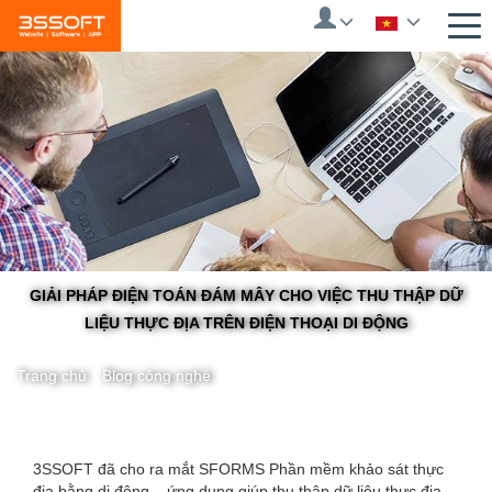
Skip
to
main
content
GIẢI PHÁP ĐIỆN TOÁN ĐÁM MÂY CHO VIỆC THU THẬP DỮ
LIỆU THỰC ĐỊA TRÊN ĐIỆN THOẠI DI ĐỘNG
Trang chủ
/
Blog công nghệ
You
3SSOFT đã cho ra mắt SFORMS Phần mềm khảo sát thực
địa bằng di động – ứng dụng giúp thu thập dữ liệu thực địa.