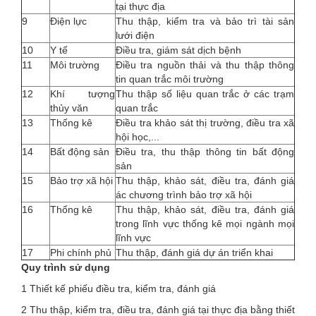
tại thực địa
9
Điện lực
Thu thập, kiểm tra và bảo trì tài sản
lưới điện
10
Y tế
Điều tra, giám sát dịch bệnh
11
Môi trường
Điều tra nguồn thải và thu thập thông
tin quan trắc môi trường
12
Khí tượng
Thu thập số liệu quan trắc ở các trạm
thủy văn
quan trắc
13
Thống kê
Điều tra khảo sát thị trường, điều tra xã
hội học,...
14
Bất động sản
Điều tra, thu thập thông tin bất động
sản
15
Bảo trợ xã hội
Thu thập, khảo sát, điều tra, đánh giá
ác chương trình bảo trợ xã hội
16
Thống kê
Thu thập, khảo sát, điều tra, đánh giá
trong lĩnh vực thống kê mọi ngành mọi
lĩnh vực
17
Phi chính phủ
Thu thập, đánh giá dự án triển khai
Quy trình sử dụng
1 Thiết kế phiếu điều tra, kiểm tra, đánh giá
2 Thu thập, kiểm tra, điều tra, đánh giá tại thực địa bằng thiết