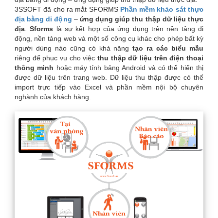
are
3SSOFT đã cho ra mắt SFORMS
Phần mềm khảo sát thực
địa bằng di động
–
ứng dụng giúp thu thập dữ liệu thực
here
địa
.
Sforms
là sự kết hợp của ứng dụng trên nền tảng di
động, nền tảng web và một số công cụ khác cho phép bất kỳ
người dùng nào cũng có khả năng
tạo ra các biểu mẫu
riêng để phục vụ cho việc
thu thập dữ liệu trên điện thoại
thông minh
hoặc máy tính bảng Android và có thể hiển thị
được dữ liệu trên trang web. Dữ liệu thu thập được có thể
import trực tiếp vào Excel và phần mềm nội bộ chuyên
nghành của khách hàng.