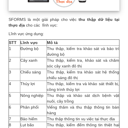
SFORMS là một giải pháp cho việc
thu thập dữ liệu tại
thực địa
cho các lĩnh vực:
Lĩnh vực ứng dụng:
STT
Lĩnh vực
Mô tả
1
Đường bộ
Thu thập, kiểm tra khảo sát và bảo trì
đường bộ
2
Cây xanh
Thu thập, kiểm tra, khảo sát và chăm
sóc cây xanh đô thị
3
Chiếu sáng
Thu thập, kiểm tra khảo sát hệ thống
chiếu sáng đô thị
4
Thủy lợi
Thu thập, kiểm tra và khảo sát thiết bị,
công trình thủy lợi
5
Nông nghiệp
Thu thập và khảo sát dịch bệnh vật
nuôi, cây trồng
6
Phân phối
Viếng thăm và thu thập thông tin bán
hàng
7
Bảo hiểm
Thu thập thông tin vụ việc tại thực địa
8
Lụt bão
Thu thập, kiểm đếm thông tin thiệt hại