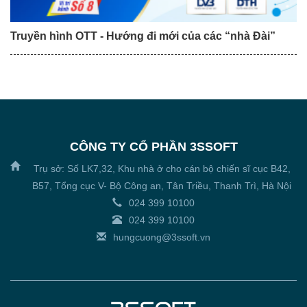
Truyền hình OTT - Hướng đi mới của các “nhà Đài”
CÔNG TY CỔ PHẦN 3SSOFT
Trụ sở: Số LK7,32, Khu nhà ở cho cán bộ chiến sĩ cục B42,
B57, Tổng cục V- Bộ Công an, Tân Triều, Thanh Trì, Hà Nội
024 399 10100
024 399 10100
hungcuong@3ssoft.vn