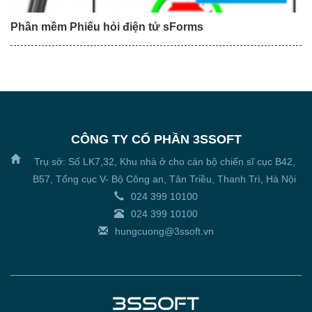
Phần mềm Phiếu hỏi điện tử sForms
CÔNG TY CỔ PHẦN 3SSOFT
Trụ sở: Số LK7,32, Khu nhà ở cho cán bộ chiến sĩ cục B42,
B57, Tổng cục V- Bộ Công an, Tân Triều, Thanh Trì, Hà Nội
024 399 10100
024 399 10100
hungcuong@3ssoft.vn