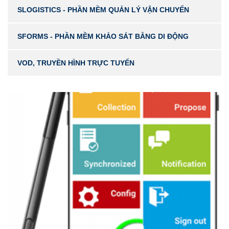
SLOGISTICS - PHẦN MỀM QUẢN LÝ VẬN CHUYỂN
SFORMS - PHẦN MỀM KHẢO SÁT BẰNG DI ĐỘNG
VOD, TRUYỀN HÌNH TRỰC TUYẾN