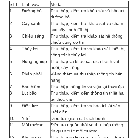
STT
Lĩnh vực
Mô tả
1
Đường bộ
Thu thập, kiểm tra khảo sát và bảo trì
đường bộ
2
Cây xanh
Thu thập, kiểm tra, khảo sát và chăm
sóc cây xanh đô thị
3
Chiếu sáng
Thu thập, kiểm tra khảo sát hệ thống
chiếu sáng đô thị
4
Thủy lợi
Thu thập, kiểm tra và khảo sát thiết bị,
công trình thủy lợi
5
Nông nghiệp
Thu thập và khảo sát dịch bệnh vật
nuôi, cây trồng
6
Phân phối
Viếng thăm và thu thập thông tin bán
hàng
7
Bảo hiểm
Thu thập thông tin vụ việc tại thực địa
8
Lụt bão
Thu thập, kiểm đếm thông tin thiệt hại
tại thực địa
9
Điện lực
Thu thập, kiểm tra và bảo trì tài sản
lưới điện
10
Y tế
Điều tra, giám sát dịch bệnh
11
Môi trường
Điều tra nguồn thải và thu thập thông
tin quan trắc môi trường
12
Khí tượng
Thu thập số liệu quan trắc ở các trạm