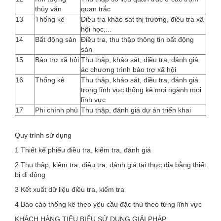
thủy văn
quan trắc
13
Thống kê
Điều tra khảo sát thị trường, điều tra xã
hội học,...
14
Bất động sản
Điều tra, thu thập thông tin bất động
sản
15
Bảo trợ xã hội
Thu thập, khảo sát, điều tra, đánh giá
ác chương trình bảo trợ xã hội
16
Thống kê
Thu thập, khảo sát, điều tra, đánh giá
trong lĩnh vực thống kê mọi ngành mọi
lĩnh vực
17
Phi chính phủ
Thu thập, đánh giá dự án triển khai
Quy trình sử dụng
1 Thiết kế phiếu điều tra, kiểm tra, đánh giá
2 Thu thập, kiểm tra, điều tra, đánh giá tại thực địa bằng thiết
bị di động
3 Kết xuất dữ liệu điều tra, kiểm tra
4 Báo cáo thống kê theo yêu cầu đặc thù theo từng lĩnh vực
KHÁCH HÀNG TIÊU BIỂU SỬ DỤNG GIẢI PHÁP