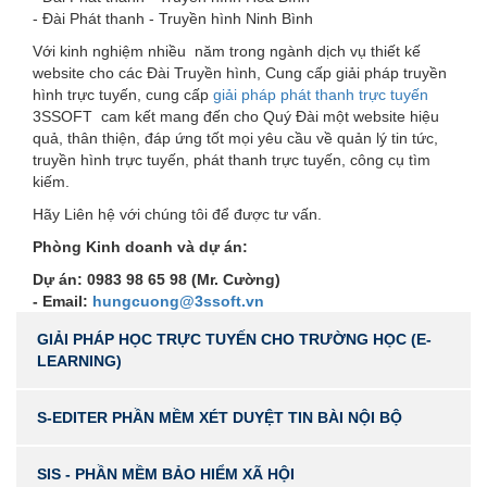
- Đài Phát thanh - Truyền hình Ninh Bình
Với kinh nghiệm nhiều năm trong ngành dịch vụ thiết kế
website cho các Đài Truyền hình, Cung cấp giải pháp truyền
hình trực tuyến, cung cấp
giải pháp phát thanh trực tuyến
3SSOFT cam kết mang đến cho Quý Đài một website hiệu
quả, thân thiện, đáp ứng tốt mọi yêu cầu về quản lý tin tức,
truyền hình trực tuyến, phát thanh trực tuyến, công cụ tìm
kiếm.
Hãy Liên hệ với chúng tôi để được tư vấn.
Phòng Kinh doanh và dự án:
Dự án: 0983 98 65 98 (Mr. Cường)
- Email:
hungcuong@3ssoft.vn
GIẢI PHÁP HỌC TRỰC TUYẾN CHO TRƯỜNG HỌC (E-
LEARNING)
S-EDITER PHẦN MỀM XÉT DUYỆT TIN BÀI NỘI BỘ
SIS - PHẦN MỀM BẢO HIỂM XÃ HỘI