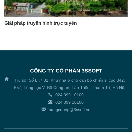
Giải pháp truyền hình trực tuyến
CÔNG TY CỔ PHẦN 3SSOFT
Trụ sở: Số LK7,32, Khu nhà ở cho cán bộ chiến sĩ cục B42,
B57, Tổng cục V- Bộ Công an, Tân Triều, Thanh Trì, Hà Nội
024 399 10100
024 399 10100
hungcuong@3ssoft.vn