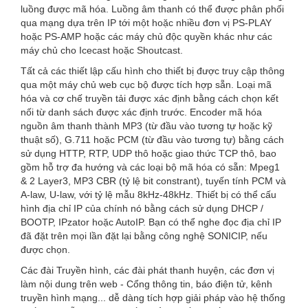
luồng được mã hóa.
Luồng âm thanh có thể được phân phối
qua mạng dựa trên IP tới một hoặc nhiều đơn vị PS-PLAY
hoặc PS-AMP hoặc các máy chủ độc quyền khác như các
máy chủ cho Icecast hoặc Shoutcast.
Tất cả các thiết lập cấu hình cho thiết bị được truy cập thông
qua một máy chủ web cục bộ được tích hợp sẵn.
Loại mã
hóa và cơ chế truyền tải được xác định bằng cách chọn kết
nối từ danh sách được xác định trước. Encoder
mã hóa
nguồn âm thanh thành MP3 (từ đầu vào tương tự hoặc kỹ
thuật số), G.711 hoặc PCM (từ đầu vào tương tự) bằng cách
sử dụng HTTP, RTP, UDP thô hoặc giao thức TCP thô, bao
gồm hỗ trợ đa hướng và các loại bộ mã hóa có sẵn: Mpeg1
& 2 Layer3, MP3 CBR (tỷ lệ bit constrant), tuyến tính PCM và
A-law, U-law, với tỷ lệ mẫu 8kHz-48kHz.
Thiết bị có thể cấu
hình địa chỉ IP của chính nó bằng cách sử dụng DHCP /
BOOTP, IPzator hoặc AutoIP.
Bạn có thể nghe đọc địa chỉ IP
đã đặt trên mọi lần đặt lại bằng công nghệ SONICIP, nếu
được chọn.
Các đài Truyền hình, các đài phát thanh huyện, các đơn vị
làm nội dung trên web - Cổng thông tin, báo điện tử, kênh
truyền hình mạng... dễ dàng tích hợp giải pháp vào hệ thống