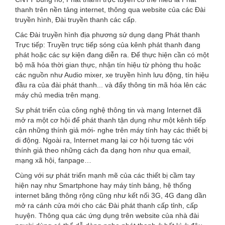
are
thanh trên nền tảng internet, thông qua website của các Đài
truyền hình, Đài truyền thanh các cấp.
here
Các Đài truyền hình địa phương sử dụng dạng Phát thanh
Trực tiếp: Truyền trực tiếp sóng của kênh phát thanh đang
phát hoặc các sự kiện đang diễn ra. Để thực hiện cần có một
bộ mã hóa thời gian thực, nhận tín hiệu từ phòng thu hoặc
các nguồn như Audio mixer, xe truyền hình lưu động, tín hiệu
đầu ra của đài phát thanh... và đẩy thông tin mã hóa lên các
máy chủ media trên mạng.
Sự phát triển của công nghệ thông tin và mạng Internet đã
mở ra một cơ hội để phát thanh tận dụng như một kênh tiếp
cận những thính giả mới- nghe trên máy tính hay các thiết bị
di động. Ngoài ra, Internet mang lại cơ hội tương tác với
thính giả theo những cách đa dạng hơn như qua email,
mạng xã hội, fanpage…
Cùng với sự phát triển mạnh mẽ của các thiết bị cầm tay
hiện nay như Smartphone hay máy tính bảng, hệ thống
internet băng thông rộng cũng như kết nối 3G, 4G đang dần
mở ra cánh cửa mới cho các Đài phát thanh cấp tỉnh, cấp
huyện. Thông qua các ứng dụng trên website của nhà đài