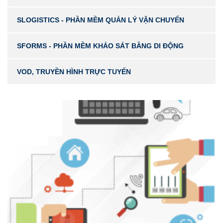
SLOGISTICS - PHẦN MỀM QUẢN LÝ VẬN CHUYỂN
SFORMS - PHẦN MỀM KHẢO SÁT BẰNG DI ĐỘNG
VOD, TRUYỀN HÌNH TRỰC TUYẾN