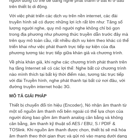
người dùng có thể dễ dàng nghe phát thanh ở bất kì ở đâu
trên thiết bị di động.
Với việc phát triển các dịch vụ trên nền internet, các đài
truyền hình sẽ có được những lợi ích rất lớn như: Tăng số
lượng người nghe, quy mô người nghe không chỉ bó gọn
trong địa phương như phương thức truyền dẫn trước đây mà
trên quy mô toàn cầu, rất nhiều dịch vụ kèm theo khác có thể
triển khai như việc phát thanh trực tiếp sự kiện của địa
phương tương tác trực tiếp giữa khán giả và chương trình.
Về phía khán giả, khi nghe các chương trình phát thanh trên
hạ tầng Internet sẽ có các lợi thế: Nghe bất cứ chương trình
nào mình thích tại bất kỳ thời điểm nào, tương tác trực tiếp
với đài Truyền hình, nghe phát thanh tại bất cứ nơi đâu, với
đường truyền internet hoặc 3G.
MÔ TẢ GIẢI PHÁP
Thiết bị chuyển đổi tín hiệu (Encoder),
Nó nhận âm thanh từ
một số nguồn âm thanh nổi bên ngoài có thể lựa chọn của
người dùng bao gồm âm thanh analog cân bằng và không
cân bằng, âm thanh kỹ thuật số AES / EBU, S / PDIF &
TOSlink.
Khi nguồn âm thanh được chọn, thiết bị sẽ mã hóa
âm thanh theo thời gian thực và gửi nó vào mạng dưới dạng