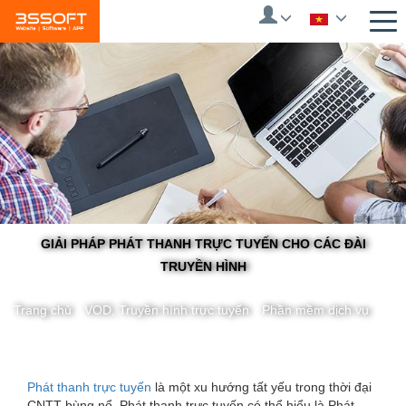
Skip
to
main
content
GIẢI PHÁP PHÁT THANH TRỰC TUYẾN CHO CÁC ĐÀI
TRUYỀN HÌNH
Trang chủ
/
VOD, Truyền hình trực tuyến
/
Phần mềm dịch vụ
You
Phát thanh trực tuyến
là một xu hướng tất yếu trong thời đại
CNTT bùng nổ, Phát thanh trực tuyến có thể hiểu là Phát