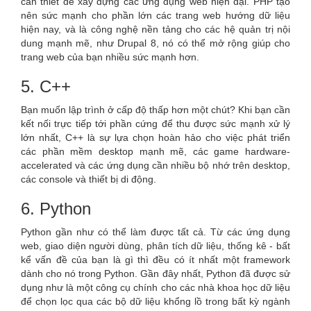
cần thiết để xây dựng các ứng dụng web hiện đại. PHP tạo
nên sức mạnh cho phần lớn các trang web hướng dữ liệu
hiện nay, và là công nghệ nền tảng cho các hệ quản trị nội
dung mạnh mẽ, như Drupal 8, nó có thể mở rộng giúp cho
trang web của bạn nhiều sức mạnh hơn.
5. C++
Bạn muốn lập trình ở cấp độ thấp hơn một chút? Khi bạn cần
kết nối trực tiếp tới phần cứng để thu được sức mạnh xử lý
lớn nhất, C++ là sự lựa chọn hoàn hảo cho việc phát triển
các phần mềm desktop mạnh mẽ, các game hardware-
accelerated và các ứng dụng cần nhiều bộ nhớ trên desktop,
các console và thiết bị di động.
6. Python
Python gần như có thể làm được tất cả. Từ các ứng dụng
web, giao diện người dùng, phân tích dữ liệu, thống kê - bất
kể vấn đề của bạn là gì thì đều có ít nhất một framework
dành cho nó trong Python. Gần đây nhất, Python đã được sử
dụng như là một công cụ chính cho các nhà khoa học dữ liệu
để chọn lọc qua các bộ dữ liệu khổng lồ trong bất kỳ ngành