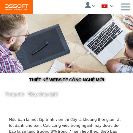
Skip
to
main
content
THIẾT KẾ WEBSITE CÔNG NGHỆ MỚI
Trang chủ
/
Blog công nghệ
You
Nếu bạn là một lập trình viên thì đây là khoảng thời gian rất
tốt dành cho bạn. Các công việc trong ngành này được dự
are
báo là sẽ tăng trưởng 8% trong 7 năm tiếp theo, theo báo