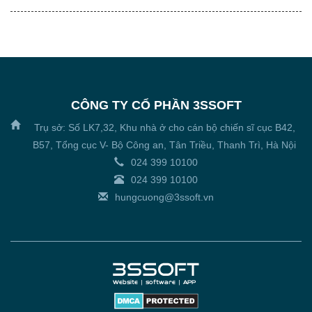
CÔNG TY CỔ PHẦN 3SSOFT
Trụ sở: Số LK7,32, Khu nhà ở cho cán bộ chiến sĩ cục B42,
B57, Tổng cục V- Bộ Công an, Tân Triều, Thanh Trì, Hà Nội
024 399 10100
024 399 10100
hungcuong@3ssoft.vn