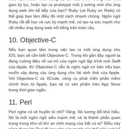
gian kỷ lục, hoặc tạo ra prototype một ý tưởng mới cho ứng
dụng web lớn kế tiếp của bạn? Ruby (và Ruby on Rails) có
thể giúp bạn làm điều đó một cách nhanh chóng. Ngôn ngữ
Ruby rất dễ học và cực kỳ mạnh mẽ, nó tạo ra sức mạnh cho
rất nhiều ứng dụng web nổi tiếng trên toàn cầu.
10. Objective-C
Nếu bạn quan tâm trong việc tạo ra một ứng dụng cho
iOS, bạn sẽ cần biết Objective-C. Trong khi gần đây người ta
đang cường điệu về vai trò của ngôn ngữ lập trình mới Swift
của Apple, thì Objective-C vẫn là ngôn ngữ cơ bản nếu bạn
muốn xây dựng các ứng dụng cho hệ sinh thái của Apple.
Với Objective-C và XCode, công cụ phát triển phần mềm
chính thức từ Apple, bạn sẽ có sản phẩm trên App Store
trong thời gian ngắn.
11. Perl
Perl nghe có vẻ huyền bí nhỉ? Vâng. Nó tương đối khó hiểu.
Nó là một ngôn ngữ siêu mạnh mẽ, và là thành phần quan
trọng trong kho vũ khí an ninh mạng của bất cứ ai? Điều này
cũng đúng khi Perl đã tạo nên sức mạnh của thế giới web kể