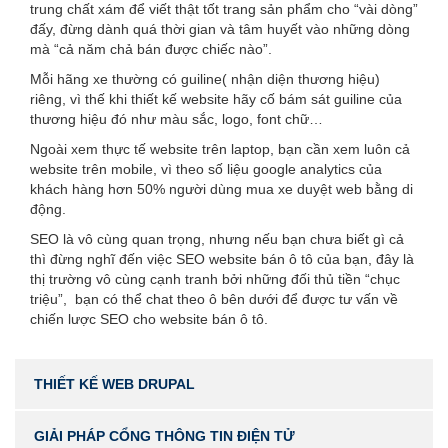
trung chất xám để viết thật tốt trang sản phẩm cho “vài dòng”
đấy, đừng dành quá thời gian và tâm huyết vào những dòng
mà “cả năm chả bán được chiếc nào”.
Mỗi hãng xe thường có guiline( nhận diện thương hiệu)
riêng, vì thế khi thiết kế website hãy cố bám sát guiline của
thương hiệu đó như màu sắc, logo, font chữ…
Ngoài xem thực tế website trên laptop, bạn cần xem luôn cả
website trên mobile, vì theo số liệu google analytics của
khách hàng hơn 50% người dùng mua xe duyệt web bằng di
động.
SEO là vô cùng quan trọng, nhưng nếu bạn chưa biết gì cả
thì đừng nghĩ đến việc SEO website bán ô tô của bạn, đây là
thị trường vô cùng cạnh tranh bởi những đối thủ tiền “chục
triệu”, bạn có thể chat theo ô bên dưới để được tư vấn về
chiến lược SEO cho website bán ô tô.
THIẾT KẾ WEB DRUPAL
GIẢI PHÁP CỔNG THÔNG TIN ĐIỆN TỬ