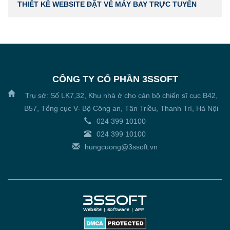
THIẾT KẾ WEBSITE ĐẶT VÉ MÁY BAY TRỰC TUYẾN
CÔNG TY CỔ PHẦN 3SSOFT
Trụ sở: Số LK7,32, Khu nhà ở cho cán bộ chiến sĩ cục B42,
B57, Tổng cục V- Bộ Công an, Tân Triều, Thanh Trì, Hà Nội
024 399 10100
024 399 10100
hungcuong@3ssoft.vn