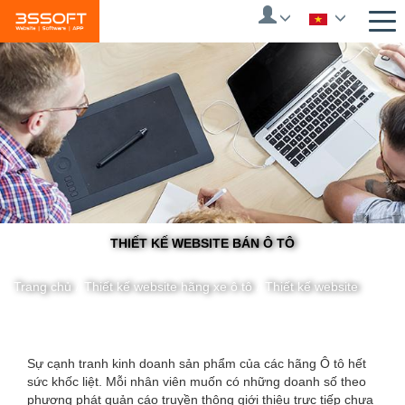
Skip
to
main
content
THIẾT KẾ WEBSITE BÁN Ô TÔ
Trang chủ
/
Thiết kế website hãng xe ô tô
/
Thiết kế website
You
Sự cạnh tranh kinh doanh sản phẩm của các hãng Ô tô hết
sức khốc liệt. Mỗi nhân viên muốn có những doanh số theo
are
phương phát quản cáo truyền thông giới thiệu trực tiếp chưa