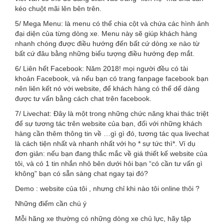
kéo chuột mãi lên bên trên.
5/ Mega Menu: là menu có thể chia cột và chứa các hình ảnh
đại diện của từng dòng xe. Menu này sẽ giúp khách hàng
nhanh chóng được điều hướng đến bất cứ dòng xe nào từ
bất cứ đâu bằng những biểu tượng điều hướng đẹp mắt.
6/ Liên hết Facebook: Năm 2018! mọi người đều có tài
khoản Facebook, và nếu bạn có trang fanpage facebook bạn
nên liên kết nó với website, để khách hàng có thể dể dàng
được tư vấn bằng cách chat trên facebook.
7/ Livechat: Đây là một trong những chức năng khai thác triệt
để sự tương tác trên website của bạn, đối với những khách
hàng cần thêm thông tin về …gì gì đó, tương tác qua livechat
là cách tiện nhất và nhanh nhất với họ * sự tức thì*. Ví dụ
đơn giản: nếu bạn đang thắc mắc về giá thiết kế website của
tôi, và có 1 tin nhắn nhỏ bên dưới hỏi bạn “có cần tư vấn gì
không” bạn có sẵn sàng chat ngay tại đó?
Demo : website của tôi , nhưng chỉ khi nào tôi online thôi ?
Những điểm cần chú ý
Mỗi hãng xe thường có những dòng xe chủ lực, hãy tập