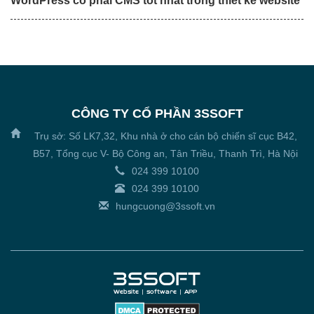
WordPress có phải CMS tốt nhất trong thiết kế website
CÔNG TY CỔ PHẦN 3SSOFT
Trụ sở: Số LK7,32, Khu nhà ở cho cán bộ chiến sĩ cục B42,
B57, Tổng cục V- Bộ Công an, Tân Triều, Thanh Trì, Hà Nội
024 399 10100
024 399 10100
hungcuong@3ssoft.vn