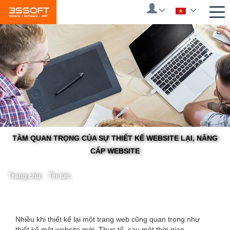
Skip
to
main
content
TẦM QUAN TRỌNG CỦA SỰ THIẾT KẾ WEBSITE LẠI, NÂNG
CẤP WEBSITE
Trang chủ
/
Tin tức
You
Nhiều khi thiết kế lại một trang web cũng quan trọng như
thiết kế một website mới. Thực tế, sau một thời gian