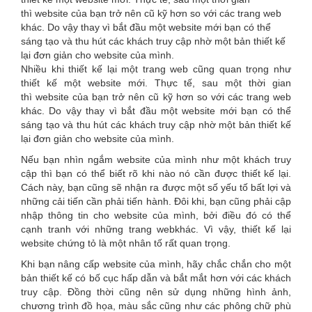
are
thì website của bạn trở nên cũ kỹ hơn so với các trang web
khác. Do vậy thay vì bắt đầu một website mới bạn có thể
here
sáng tạo và thu hút các khách truy cập nhờ một bản thiết kế
lại đơn giản cho website của mình.
Nhiều khi thiết kế lại một trang web cũng quan trọng như
thiết kế một website mới. Thực tế, sau một thời gian
thì website của bạn trở nên cũ kỹ hơn so với các trang web
khác. Do vậy thay vì bắt đầu một website mới bạn có thể
sáng tạo và thu hút các khách truy cập nhờ một bản thiết kế
lại đơn giản cho website của mình.
Nếu bạn nhìn ngắm website của mình như một khách truy
cập thì bạn có thể biết rõ khi nào nó cần được thiết kế lại.
Cách này, bạn cũng sẽ nhận ra được một số yếu tố bất lợi và
những cải tiến cần phải tiến hành. Đôi khi, bạn cũng phải cập
nhập thông tin cho website của mình, bởi điều đó có thể
cạnh tranh với những trang webkhác. Vì vậy, thiết kế lại
website chứng tỏ là một nhân tố rất quan trọng.
Khi bạn nâng cấp website của mình, hãy chắc chắn cho một
bản thiết kế có bố cục hấp dẫn và bắt mắt hơn với các khách
truy cập. Đồng thời cũng nên sử dụng những hình ảnh,
chương trình đồ họa, màu sắc cũng như các phông chữ phù