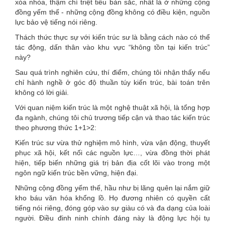
xóa nhòa, thậm chí triệt tiêu bản sắc, nhất là ở những cộng
here
đồng yếm thế - những cộng đồng không có điều kiện, nguồn
lực bảo vệ tiếng nói riêng.
Thách thức thực sự với kiến trúc sư là bằng cách nào có thể
tác động, dấn thân vào khu vực “không tồn tại kiến trúc”
này?
Sau quá trình nghiên cứu, thí điểm, chúng tôi nhận thấy nếu
chỉ hành nghề ở góc độ thuần túy kiến trúc, bài toán trên
không có lời giải.
Với quan niệm kiến trúc là một nghệ thuật xã hội, là tổng hợp
đa ngành, chúng tôi chủ trương tiếp cận và thao tác kiến trúc
theo phương thức 1+1>2:
Kiến trúc sư vừa thử nghiệm mô hình, vừa vận động, thuyết
phục xã hội, kết nối các nguồn lực…, vừa đồng thời phát
hiện, tiếp biến những giá trị bản địa cốt lõi vào trong một
ngôn ngữ kiến trúc bền vững, hiện đại.
Những cộng đồng yếm thế, hầu như bị lãng quên lại nắm giữ
kho báu văn hóa khổng lồ. Họ đương nhiên có quyền cất
tiếng nói riêng, đóng góp vào sự giàu có và đa dạng của loài
người. Điều đinh ninh chính đáng này là động lực hội tụ