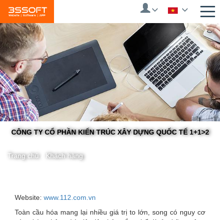
Skip
to
main
content
CÔNG TY CỔ PHẦN KIẾN TRÚC XÂY DỰNG QUỐC TẾ 1+1>2
Trang chủ
/
Khách hàng
You
Website:
www.112.com.vn
Toàn cầu hóa mang lại nhiều giá trị to lớn, song có nguy cơ
are