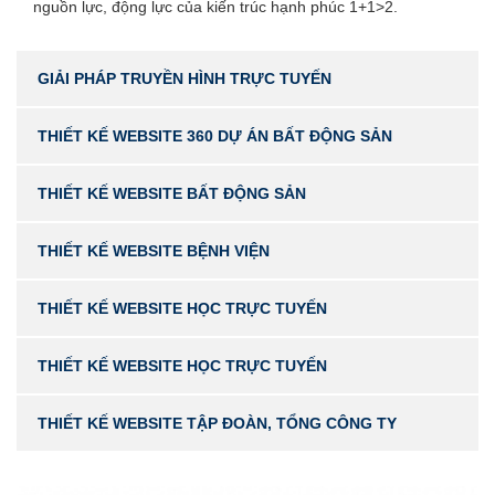
nguồn lực, động lực của kiến trúc hạnh phúc 1+1>2.
GIẢI PHÁP TRUYỀN HÌNH TRỰC TUYẾN
THIẾT KẾ WEBSITE 360 DỰ ÁN BẤT ĐỘNG SẢN
THIẾT KẾ WEBSITE BẤT ĐỘNG SẢN
THIẾT KẾ WEBSITE BỆNH VIỆN
THIẾT KẾ WEBSITE HỌC TRỰC TUYẾN
THIẾT KẾ WEBSITE HỌC TRỰC TUYẾN
THIẾT KẾ WEBSITE TẬP ĐOÀN, TỔNG CÔNG TY