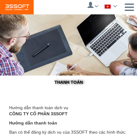
Skip
to
main
content
THANH TOÁN
You
Hướng dẫn thanh toán dịch vụ
CÔNG TY CỔ PHẦN 3SSOFT
are
Hướng dẫn thanh toán
here
Bạn có thể đăng ký dịch vụ của 3SSOFT theo các hình thức: