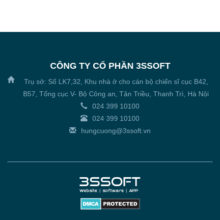
CÔNG TY CỔ PHẦN 3SSOFT
Trụ sở: Số LK7,32, Khu nhà ở cho cán bộ chiến sĩ cục B42,
B57, Tổng cục V- Bộ Công an, Tân Triều, Thanh Trì, Hà Nội
024 399 10100
024 399 10100
hungcuong@3ssoft.vn