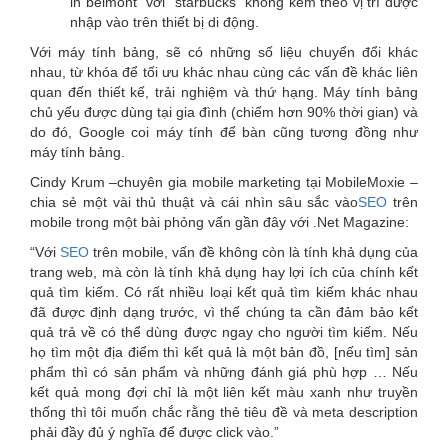
in belmont” với “starbucks” không kèm theo vị trí được
nhập vào trên thiết bị di động.
Với máy tính bảng, sẽ có những số liệu chuyển đổi khác
nhau, từ khóa để tối ưu khác nhau cùng các vấn đề khác liên
quan đến thiết kế, trải nghiệm và thứ hạng. Máy tính bảng
chủ yếu được dùng tại gia đình (chiếm hơn 90% thời gian) và
do đó, Google coi máy tính để bàn cũng tương đồng như
máy tính bảng.
Cindy Krum –chuyên gia
mobile marketing
tại MobileMoxie –
chia sẻ một vài thủ thuật và cái nhìn sâu sắc vào
SEO
trên
mobile trong một bài phỏng vấn gần đây với .Net Magazine:
“Với
SEO
trên mobile, vấn đề không còn là tính khả dụng của
trang web, mà còn là tính khả dụng hay lợi ích của chính kết
quả tìm kiếm. Có rất nhiều loại kết quả tìm kiếm khác nhau
đã được định dạng trước, vì thế chúng ta cần đảm bảo kết
quả trả về có thể dùng được ngay cho người tìm kiếm. Nếu
họ tìm một địa điểm thì kết quả là một bản đồ, [nếu tìm] sản
phẩm thì có sản phẩm và những đánh giá phù hợp … Nếu
kết quả mong đợi chỉ là một liên kết màu xanh như truyền
thống thì tôi muốn chắc rằng thẻ tiêu đề và meta description
phải đầy đủ ý nghĩa để được click vào.”