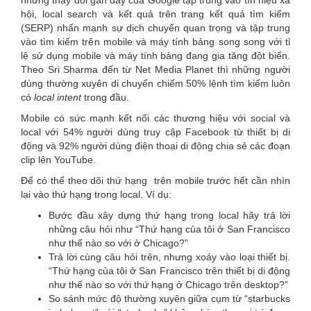
những thay đổi gần đây của Google tập trung vào tín hiệu xã
hội, local search và kết quả trên trang kết quả tìm kiếm
(SERP) nhấn mạnh sự dịch chuyển quan trọng và tập trung
vào tìm kiếm trên mobile và máy tính bảng song song với tỉ
lệ sử dụng mobile và máy tính bảng đang gia tăng đột biến.
Theo Sri Sharma đến từ Net Media Planet thì những người
dùng thường xuyên di chuyển chiếm 50% lệnh tìm kiếm luôn
có
local intent
trong đầu.
Mobile có sức mạnh kết nối các thương hiệu với social và
local với 54% người dùng truy cập Facebook từ thiết bị di
động và 92% người dùng điện thoại di động chia sẻ các đoạn
clip lên YouTube.
Để có thể theo dõi thứ hạng trên mobile trước hết cần nhìn
lại vào thứ hạng trong local. Ví dụ:
Bước đầu xây dựng thứ hạng trong local hãy trả lời
những câu hỏi như “Thứ hạng của tôi ở San Francisco
như thế nào so với ở Chicago?”
Trả lời cùng câu hỏi trên, nhưng xoáy vào loại thiết bị.
“Thứ hạng của tôi ở San Francisco trên thiết bị di động
như thế nào so với thứ hạng ở Chicago trên desktop?”
So sánh mức độ thường xuyên giữa cụm từ “starbucks