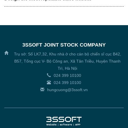
3SSOFT JOINT STOCK COMPANY
Trụ sở: Số LK7,32, Khu nhà ở cho cán bộ chiến sĩ cục B42,
B57, Tổng cục V- Bộ Công an, Xã Tân Triều, Huyện Thanh
Trì, Hà Nội
024 399 10100
024 399 10100
hungcuong@3ssoft.vn