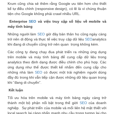
Krum cũng chia sẻ thêm rằng Google ưu tiên hơn cho thiết
kế tự điều chỉnh (responsive design), có lẽ là vì chúng thuận
tiện cho Google không phải crawl nhiều URL.
Enterprise
SEO
và việc truy cập số liệu về mobile và
máy tính bảng
Những người làm
SEO
giờ đây bản thân họ cũng ngày càng
trở nên di động và thực tế việc truy cập dữ liệu
SEO
analytics
khi đang di chuyển cũng trở nên quan trọng không kém.
Các công ty đang chạy đua phát triển ra những ứng dụng
trên mobile và máy tính bảng để cung cấp dữ liệu trong
analytics theo định dạng được điều chỉnh cho phù hợp. Các
ứng dụng như thế được thiết kế nhắm đến cung cấp cho
những nhà làm
SEO
có được một trải nghiệm người dùng
đầy đủ trong khi vẫn tiếp cận được những dữ liệu quan trọng
khi “đang di chuyển”.
Kết luận
Tối ưu hóa trên mobile và máy tính bảng ngày càng trở
thành một bộ phận nổi bật trong thế giới
SEO
của doanh
nghiệp. Sự phát triển của mobile và mối liên hệ mật thiết với
local search lại càng nhấn mạnh nhu cầu trong tương lai cho