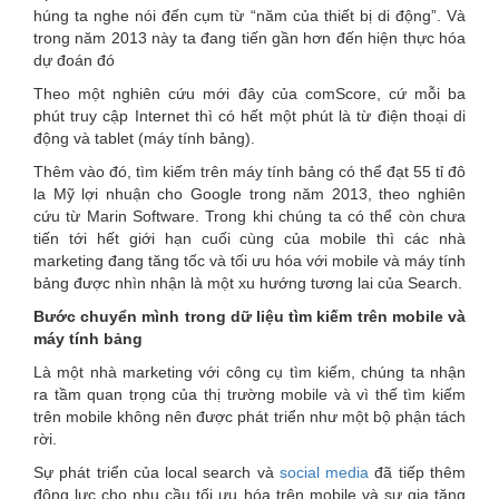
húng ta nghe nói đến cụm từ “năm của thiết bị di động”. Và
here
trong năm 2013 này ta đang tiến gần hơn đến hiện thực hóa
dự đoán đó
Theo một nghiên cứu mới đây của comScore, cứ mỗi ba
phút truy cập Internet thì có hết một phút là từ điện thoại di
động và tablet (máy tính bảng).
Thêm vào đó, tìm kiếm trên máy tính bảng có thể đạt 55 tỉ đô
la Mỹ lợi nhuận cho Google trong năm 2013, theo nghiên
cứu từ Marin Software. Trong khi chúng ta có thể còn chưa
tiến tới hết giới hạn cuối cùng của mobile thì các nhà
marketing đang tăng tốc và tối ưu hóa với mobile và máy tính
bảng được nhìn nhận là một xu hướng tương lai của Search.
Bước chuyển mình trong dữ liệu tìm kiếm trên mobile và
máy tính bảng
Là một nhà marketing với công cụ tìm kiếm, chúng ta nhận
ra tầm quan trọng của thị trường mobile và vì thế tìm kiếm
trên mobile không nên được phát triển như một bộ phận tách
rời.
Sự phát triển của local search và
social media
đã tiếp thêm
động lực cho nhu cầu tối ưu hóa trên mobile và sự gia tăng