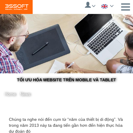
Skip
to
main
content
TỐI ƯU HÓA WEBSITE TRÊN MOBILE VÀ TABLET
Home
/
News
You
Chúng ta nghe nói đến cụm từ “năm của thiết bị di động”. Và
trong năm 2013 này ta đang tiến gần hơn đến hiện thực hóa
are
dự đoán đó