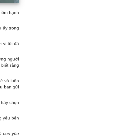
 niềm hạnh
u ấy trong
 vì tôi đã
ững người
 biết rằng
vẻ và luôn
ếu bạn gửi
; hãy chọn
g yêu bên
à con yêu