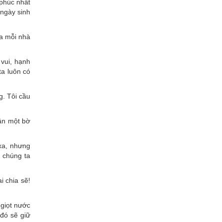
 phúc nhất
 ngày sinh
a mỗi nhà
 vui, hạnh
ta luôn có
g. Tôi cầu
cần một bờ
xa, nhưng
 chúng ta
i chia sẽ!
 giọt nước
 đó sẽ giữ