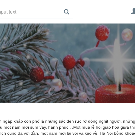
ràn ngập khắp con phố là những sắc đèn rực rỡ đông nghịt người, nhữn
ệu một năm mới sum vầy, hạnh phúc.. .Một mùa lễ hội giao hòa giữa th
ịch cũng đã vơi dần, một năm mới lại vội vã kéo về. Hà Nội bỗng khoá