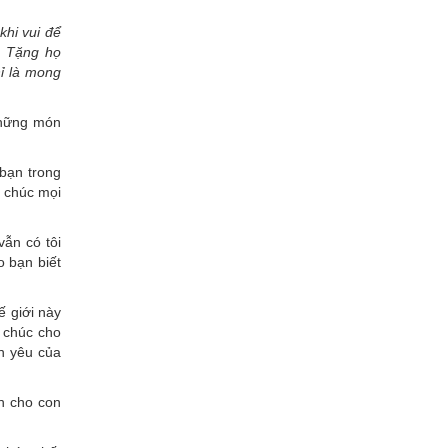
hi vui để
. Tặng họ
ỉ là mong
những món
bạn trong
, chúc mọi
vẫn có tôi
o bạn biết
ế giới này
 chúc cho
n yêu của
h cho con