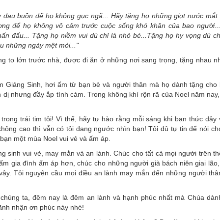
 đau buồn để họ không gục ngã... Hãy tặng họ những giọt nước mắt k
thương để họ không vô cảm trước cuộc sống khó khăn của bao người..
n đấu... Tặng họ niềm vui dù chỉ là nhỏ bé...Tặng họ hy vọng dù ch
u những ngày mệt mỏi..."
g to lớn trước nhà, được đi ăn ở những nơi sang trọng, tặng nhau 
êm Giáng Sinh, hơi ấm từ bạn bè và người thân mà họ dành tặng cho 
ản dị nhưng đầy ắp tình cảm. Trong không khí rộn rã của Noel năm nay
trong trái tim tôi! Vì thế, hãy tự hào rằng mỗi sáng khi bạn thức dậy 
hông cao thì vẫn có tôi đang ngước nhìn bạn! Tôi đủ tự tin để nói ch
 bạn một mùa Noel vui vẻ và ấm áp.
 sinh vui vẻ, may mắn và an lành. Chúc cho tất cả mọi người trên th
m gia đình ấm áp hơn, chúc cho những người già bách niên giai lão,
 vậy. Tôi nguyện cầu mọi điều an lành may mắn đến những người thâ
 chúng ta, đêm nay là đêm an lành và hạnh phúc nhất mà Chúa dàn
lãnh nhận ơn phúc này nhé!