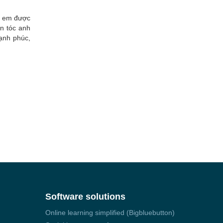
gì em được
n tóc anh
ạnh phúc,
Software solutions
Online learning simplified (Bigbluebutton)