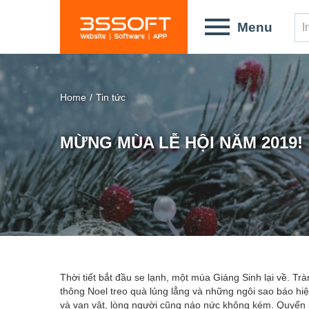
Skip
to
Menu
main
content
Home
/
Tin tức
MỪNG MÙA LỄ HỘI NĂM 2019!
You
Thời tiết bắt đầu se lạnh, một mùa Giáng Sinh lại về. T
thông Noel treo quà lủng lẳng và những ngôi sao báo hi
are
và vạn vật, lòng người cũng náo nức không kém. Quyển l