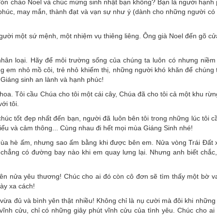
ng đón chào Noel và chúc mừng sinh nhật bạn không? Bạn là người hạnh
 phúc, may mắn, thành đạt và vạn sự như ý (dành cho những người có
 người một sứ mệnh, một nhiệm vụ thiêng liêng. Ông già Noel đến gõ cử
nhân loại. Hãy để môi trường sống của chúng ta luôn có nhưng niềm
ng em nhỏ mồ côi, trẻ nhỏ khiếm thị, những người khó khăn để chúng 
. Giáng sinh an lành và hạnh phúc!
oa. Tôi cầu Chúa cho tôi một cái cây, Chúa đã cho tôi cả một khu rừn
i tôi.
chúc tốt đẹp nhất đến bạn, người đã luôn bên tôi trong những lúc tôi 
hiểu và cảm thông... Cùng nhau đi hết mọi mùa Giáng Sinh nhé!
Mùa hè ấm, nhưng sao ấm bằng khi được bên em. Nửa vòng Trái Đất 
 chẳng có đường bay nào khi em quay lưng lại. Nhưng anh biết chắc,
ên nửa yêu thương! Chúc cho ai đó còn cô đơn sẽ tìm thấy một bờ va
ày xa cách!
vừa đủ và bình yên thật nhiều! Không chỉ là nụ cười mà đôi khi những
vĩnh cửu, chỉ có những giây phút vĩnh cửu của tình yêu. Chúc cho ai