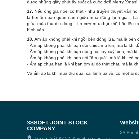
được những giây phút ấy suốt cả cuộc đời! Merry Xmas!
17.
Nếu ông già noel có thật - như truyền thuyết vẫn n
là hơi ấm bao quanh anh giữa mùa đông lạnh giá... Là 
giữa mùa thu dịu dàng... Là cơn mưa bụi khẽ hôn lên 
bình yên.
18.
Ấm áp không phải khi ngồi bên đống lửa, mà là bên 
- Ấm áp không phải khi bạn đội chiếc mũ len, mà là khi đ
- Ấm áp không phải khi bạn dùng hai tay xuýt xoa, mà là 
- Ấm áp không phải khi bạn nói “ấm quá”, mà là khi có n
- Ấm áp chưa hẳn là khi bạn ôm ai đó thật chặt, mà là khi
Và ấm áp là khi mùa thu qua, cái lạnh ùa về, có một ai đó
3SSOFT JOINT STOCK
Websit
COMPANY
3S Portal
Trụ sở: Số LK7,32, Khu nhà ở cho cán