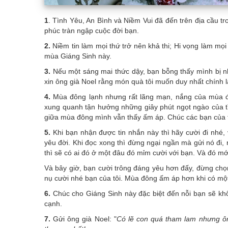
1
. Tình Yêu, An Bình và Niềm Vui đã đến trên địa cầu 
phúc tràn ngập cuộc đời bạn.
2.
Niềm tin làm mọi thứ trở nên khả thi; Hi vọng làm mọ
mùa Giáng Sinh này.
3.
Nếu một sáng mai thức dậy, bạn bỗng thấy mình bị nhét 
xin ông già Noel rằng món quà tôi muốn duy nhất chính 
4.
Mùa đông lạnh nhưng rất lãng mạn, nắng của mùa đô
xung quanh tận hưởng những giây phút ngọt ngào của tì
giữa mùa đông mình vẫn thấy ấm áp. Chúc các bạn của t
5.
Khi bạn nhận được tin nhắn này thì hãy cười đi nhé,
yêu đời. Khi đọc xong thì đừng ngại ngần mà gửi nó đi, 
thì sẽ có ai đó ở một đâu đó mỉm cười với bạn. Và đó mới
Và bây giờ, bạn cười trông đáng yêu hơn đấy, đừng chọn 
nụ cười nhé bạn của tôi. Mùa đông ấm áp hơn khi có mộ
6.
Chúc cho Giáng Sinh này đặc biệt đến nỗi bạn sẽ kh
cạnh.
7.
Gửi ông già Noel: "
Có lẽ con quá tham lam nhưng ôn