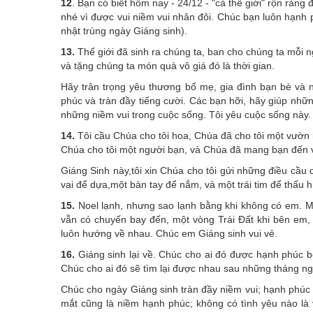
12
. Bạn có biết hôm nay - 24/12 - "cả thế giới" rộn rà
nhé vì được vui niềm vui nhân đôi. Chúc bạn luôn hạnh
nhật trùng ngày Giáng sinh).
13.
Thế giới đã sinh ra chúng ta, ban cho chúng ta mỗi
và tặng chúng ta món quà vô giá đó là thời gian.
Hãy trân trọng yêu thương bố mẹ, gia đình bạn bè và 
phúc và tràn đầy tiếng cười. Các bạn hỡi, hãy giúp nhữ
những niềm vui trong cuộc sống. Tôi yêu cuộc sống này
14.
Tôi cầu Chúa cho tôi hoa, Chúa đã cho tôi một vườn h
Chúa cho tôi một người bạn, và Chúa đã mang bạn đến vớ
Giáng Sinh này,tôi xin Chúa cho tôi gửi những điều cầu 
vai để dựa,một bàn tay để nắm, và một trái tim để thấu 
15.
Noel lạnh, nhưng sao lạnh bằng khi không có em. 
vẫn có chuyến bay đến, một vòng Trái Đất khi bên em,
luôn hướng về nhau. Chúc em Giáng sinh vui vẻ.
16.
Giáng sinh lại về. Chúc cho ai đó được hạnh phúc b
Chúc cho ai đó sẽ tìm lại được nhau sau những tháng ng
Chúc cho ngày Giáng sinh tràn đầy niềm vui; hạnh phúc 
mắt cũng là niềm hạnh phúc; không có tình yêu nào là 