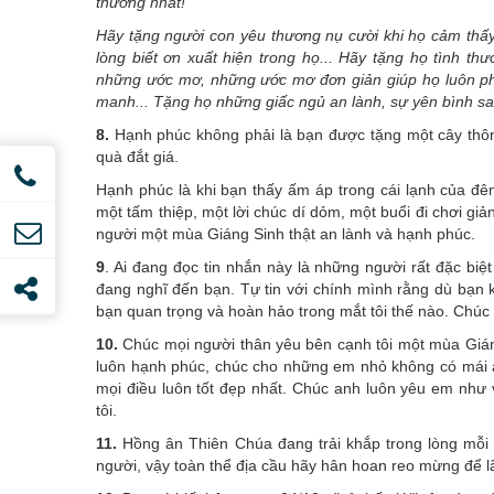
thương nhất!
Hãy tặng người con yêu thương nụ cười khi họ cảm thấy
lòng biết ơn xuất hiện trong họ... Hãy tặng họ tình 
những ước mơ, những ước mơ đơn giản giúp họ luôn phấ
manh... Tặng họ những giấc ngủ an lành, sự yên bình sa
8.
Hạnh phúc không phải là bạn được tặng một cây thôn
quà đắt giá.
Hạnh phúc là khi bạn thấy ấm áp trong cái lạnh của đ
một tấm thiệp, một lời chúc dí dỏm, một buổi đi chơi gi
người một mùa Giáng Sinh thật an lành và hạnh phúc.
9
. Ai đang đọc tin nhắn này là những người rất đặc biệt 
đang nghĩ đến bạn. Tự tin với chính mình rằng dù bạn k
bạn quan trọng và hoàn hảo trong mắt tôi thế nào. Chúc
10.
Chúc mọi người thân yêu bên cạnh tôi một mùa Giáng
luôn hạnh phúc, chúc cho những em nhỏ không có mái ấ
mọi điều luôn tốt đẹp nhất. Chúc anh luôn yêu em như
tôi.
11.
Hồng ân Thiên Chúa đang trải khắp trong lòng mỗi
người, vậy toàn thể địa cầu hãy hân hoan reo mừng để 