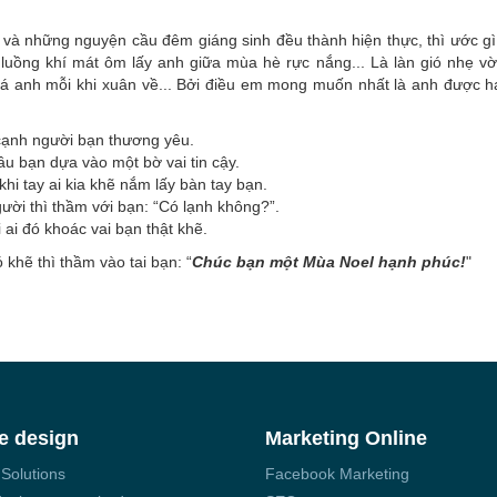
ói và những nguyện cầu đêm giáng sinh đều thành hiện thực, thì ước 
luồng khí mát ôm lấy anh giữa mùa hè rực nắng... Là làn gió nhẹ vờ
má anh mỗi khi xuân về... Bởi điều em mong muốn nhất là anh được h
cạnh người bạn thương yêu.
ầu bạn dựa vào một bờ vai tin cậy.
khi tay ai kia khẽ nắm lấy bàn tay bạn.
gười thì thầm với bạn: “Có lạnh không?”.
 ai đó khoác vai bạn thật khẽ.
 khẽ thì thầm vào tai bạn: “
Chúc bạn một Mùa Noel hạnh phúc!
"
e design
Marketing Online
 Solutions
Facebook Marketing