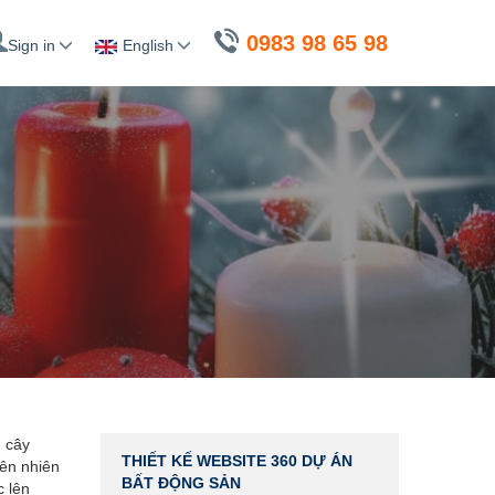
0983 98 65 98
Sign in
English
g cây
THIẾT KẾ WEBSITE 360 DỰ ÁN
iên nhiên
BẤT ĐỘNG SẢN
c lên