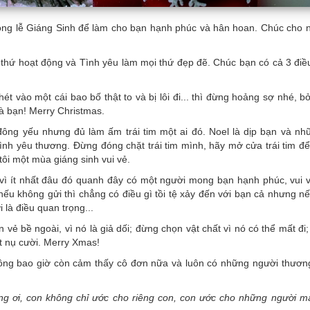
trong lễ Giáng Sinh để làm cho bạn hạnh phúc và hân hoan. Chúc cho
i thứ hoạt động và Tình yêu làm mọi thứ đẹp đẽ. Chúc bạn có cả 3 điề
vào một cái bao bố thật to và bị lôi đi... thì đừng hoảng sợ nhé, bởi
là bạn! Merry Christmas.
ng yếu nhưng đủ làm ấm trái tim một ai đó. Noel là dịp bạn và nh
nh yêu thương. Đừng đóng chặt trái tim mình, hãy mở cửa trái tim để
ôi một mùa giáng sinh vui vẻ.
 vì ít nhất đâu đó quanh đây có một người mong bạn hạnh phúc, vui 
nếu không gửi thì chẳng có điều gì tồi tệ xảy đến với bạn cả nhưng n
 là điều quan trọng...
vẻ bề ngoài, vì nó là giả dối; đừng chọn vật chất vì nó có thể mất đi
t nụ cười. Merry Xmas!
ông bao giờ còn cảm thấy cô đơn nữa và luôn có những người thươn
g ơi, con không chỉ ước cho riêng con, con ước cho những người m